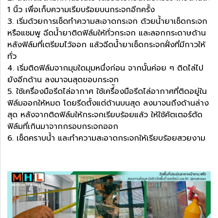
1 นิ้ว เพื่อเก็บความเรียบร้อยบนกระจกอีกครั้ง
3. เริ่มด้วยการเช็ดทำความสะอาดกระจก ด้วยน้ำยาเช็ดกระจก
หรือแชมพู ฉีดน้ำยาติดฟิล์มให้ทั่วกระจก และลอกกระดาษด้าน
หลังฟิล์มที่เตรียมไว้ออก แล้วฉีดน้ำยาเช็ดกระจกฝั่งที่มีกาวให้
ทั่ว
4. เริ่มติดฟิล์มจากมุมใดมุมหนึ่งก่อน จากนั้นค่อย ๆ ติดไล่ไป
ยังอีกด้าน ลงมาจนสุดขอบกระจก
5. ใช้เครื่องมือรีดไล่อากาศ ใช้เครื่้องมือรีดไล่อากาศที่ติดอยู่ใน
ฟิล์มออกให้หมด โดยรีดตั้งแต่ด้านบนสุด ลงมาจนถึงด้านล่าง
สุด หลังจากติดฟิล์มให้กระจกเรียบร้อยแล้ว ให้ใช้คัตเตอร์ตัด
ฟิล์มที่เกินมาจากกรอบกระจกออก
6. เช็ดคราบน้ำ และทำความสะอาดกระจกให้เรียบร้อยสวยงาม