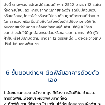
ดังนี้ ตามพระราชบัญญัติรถยนต์ พ.ศ. 2522 มาตรา 12 รถใด
ที่จดทะเบียนแล้ว หากปรากฏในภายหลังว่า รถนั้นมีส่วนควบ
หรือเครื่องอุปกรณ์สำหรับรถไม่ครบถ้วนถูกต้องตามที่กำหนด
ในกระทรวง หรือเพิ่มเติมสิ่งใดสิ่งหนึ่งเข้าไปซึ่งอาจก่อให้เกิด
อันตรายแก่ร่างกาย หรือจิตใจของผู้อื่นห้ามมิให้ผู้นั้นใช้รถ
จนกว่าจะจัดให้มีถูกต้องครบถ้วนหรือเอาออก มาตรา 60 ผู้ใด
ฝ่าฝืนหรือไม่ปฏิบัติตาม มาตรา 12 วรรคหนึ่ง ... ต้องระวางโทษ
ปรับไม่เกินสองพันบาท
6 ขั้นตอนง่ายๆ ติดฟิล์มอาคารด้วยตัว
เอง
1. วัดขนาดกระจก กว้าง x สูง ที่ต้องการติดฟิล์ม คำนวณ
การตัดฟิล์มเพื่อให้ประหยัดฟิล์มมากที่สุด
2. ตัดฟิล์มตามที่คำนวณไว้ เตรียมไว้ก่อนโดยควรจะเผื่อด้านละ