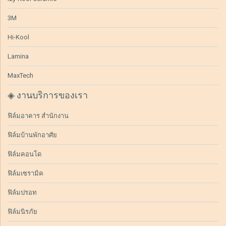
3M
Hi-Kool
Lamina
MaxTech
◈ งานบริการของเรา
ฟิล์มอาคาร สำนักงาน
ฟิล์มบ้านพักอาศัย
ฟิล์มคอนโด
ฟิล์มเซรามิค
ฟิล์มปรอท
ฟิล์มนิรภัย