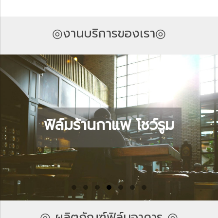
◎งานบริการของเรา◎
แฟ โชว์รูม
ฟิล์มนิรภ
◎ ผลิตภัณฑ์ฟิล์มอาคาร ◎