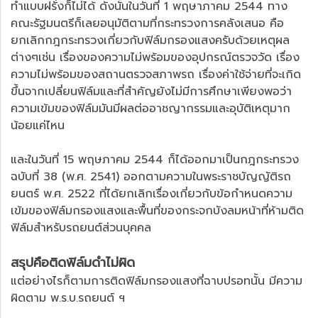
ทำแบบฝรั่งก็ไม่ได้ ดังนั้นในวันที่ 1 พฤษาภาคม 2544 ทาง
คณะรัฐมนตรีก็เลยอนุมัติตามที่กระทรวงการคลังเสนอ คือ
ยกเลิกกฎกระทรวงเกี่ยวกับฟิล์มกรองแสงครับด้วยเหตุผล
ต่างๆเช่น เรื่องของความไม่พร้อมของอุปกรณ์ตรวจวัด เรื่อง
ความไม่พร้อมของสถานตรวจสภาพรถ เรื่องค่าใช้จ่ายที่จะเกิด
ขึ้นจากเปลี่ยนฟิล์มและที่สำคัญยังไม่มีการศึกษาเพียงพอว่า
ความเข้มของฟิล์มมันมีผลต่ออาชญากรรมและอุบัติเหตุมาก
น้อยแค่ไหน
และในวันที่ 15 พฤษภาคม 2544 ก็ได้ออกมาเป็นกฎกระทรวง
ฉบับที่ 38 (พ.ศ. 2541) ออกตามความในพระราชบัญญัติรถ
ยนตร์ พ.ศ. 2522 ที่ได้ยกเลิกเรื่องเกี่ยวกับข้อกำหนดความ
เข้มของฟิล์มกรองแสงและพื้นที่ของกระจกบังลมหน้าที่ห้ามติด
ฟิล์มสำหรับรถยนต์ส่วนบุคคล
สรุปคือติดฟิล์มดำไม่ผิด
แต่อย่างไรก็ตามการติดฟิล์มกรองแสงที่ฉาบปรอทนั้น มีความ
ผิดตาม พ.ร.บ.รถยนต์ ฯ