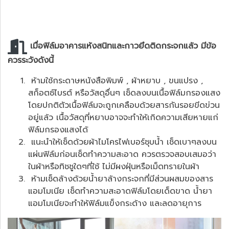
เมื่อฟิล์มอาคารแห้งสนิทและกาวยึดติดกระจกแล้ว มีข้อ
ควรระวังดังนี้
ห้ามใช้กระดาษหนังสือพิมพ์ , ผ้าหยาบ , ขนแปรง ,
สก็อตซ์ไบรต์ หรือวัสดุอื่นๆ เช็ดลงบนเนื้อฟิล์มกรองแสง
โดยปกติตัวเนื้อฟิล์มจะถูกเคลือบด้วยสารกันรอยขีดข่วน
อยู่แล้ว เนื้อวัสดุที่หยาบอาจจะทำให้เกิดความเสียหายแก่
ฟิล์มกรองแสงได้
แนะนำให้เช็ดด้วยผ้าไมโครไฟเบอร์ชุบน้ำ เช็ดเบาๆลงบน
แผ่นฟิล์มก่อนเช็ดทำความสะอาด ควรตรวจสอบเสมอว่า
ในผ้าหรือทิชชูใดๆที่ใช้ ไม่มีผงฝุ่นหรือเม็ดทรายในผ้า
ห้ามเช็ดล้างด้วยน้ำยาล้างกระจกที่มีส่วนผสมของสาร
แอมโมเนีย เช็ดทำความสะอาดฟิล์มโดยเด็ดขาด น้ำยา
แอมโมเนียจะทำให้ฟิล์มแข็งกระด้าง และลดอายุการ