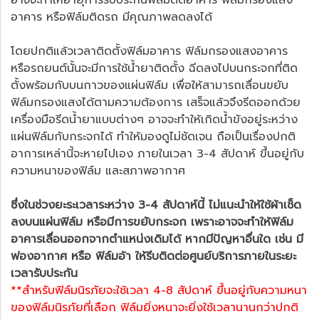
อาจจะทำให้อายุการรับประกันฟิล์มติดอาคาร ฟิล์มกรองแสง
อาคาร หรือฟิล์มติดรถ มีคุณภาพลดลงได้
โดยปกติแล้วเวลาติดตั้งฟิล์มอาคาร ฟิล์มกรองแสงอาคาร
หรือรถยนต์นั้นจะมีการใช้น้ำยาติดตั้ง ฉีดลงไปบนกระจกที่ติด
ตั้งพร้อมกับบนกาวของแผ่นฟิล์ม เพื่อให้สามารถเลื่อนขยับ
ฟิล์มกรองแสงได้ตามความต้องการ เสร็จแล้วจึงรีดออกด้วย
เครื่องมือรีดน้ำยาแบบต่างๆ อาจจะทำให้เกิดน้ำขังอยู่ระหว่าง
แผ่นฟิล์มกับกระจกได้ ทำให้มองดูไม่ชัดเจน ถือเป็นเรื่องปกติ
อาการเหล่านี้จะหายไปเอง ภายในเวลา 3-4 สัปดาห์ ขึ้นอยู่กับ
ความหนาของฟิล์ม และสภาพอากาศ
ซึ่งในช่วงยะระเวลาระหว่าง 3-4 สัปดาห์นี้ ไม่แนะนำให้ใช้ผ้าเช็ด
ลงบนแผ่นฟิล์ม หรือมีการขยับกระจก เพราะอาจจะทำให้ฟิล์ม
อาคารเลื่อนออกจากตำแหน่งเดิมได้ หากมีปัญหาอื่นใด เช่น มี
ฟองอากาศ หรือ ฟิล์มอ้า ให้รีบติดต่อศูนย์บริการภายในระยะ
เวลารับประกัน
**สำหรับฟิล์มนิรภัยจะใช้เวลา 4-8 สัปดาห์ ขึ้นอยู่กับความหนา
ของฟิล์มนิรภัยที่เลือก ฟิล์มยิ่งหนาจะยิ่งใช้เวลานานกว่าปกติ