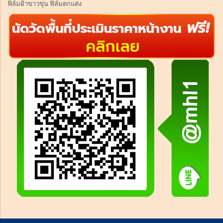
ฟิล์มฝ้าขาวขุ่น ฟิล์มตกแต่ง