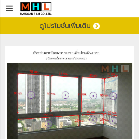
ดูโปรโมชั่นเพิ่มเติม