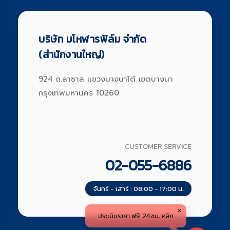
บริษัท มโหฬารฟิล์ม จำกัด
(สำนักงานใหญ่)
924 ถ.ลาซาล แขวงบางนาใต้ เขตบางนา
กรุงเทพมหานคร 10260
CUSTOMER SERVICE
02-055-6886
จันทร์ - เสาร์ : 08:00 - 17:00 น.
ประเมินราคา ฟรี! 24 ชม. คลิก