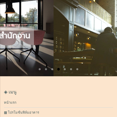
ฟิล์มร้านกาแฟ โชว์รูม
◈ เมนู
หน้าแรก
▩ โปรโมชั่นฟิล์มอาคาร