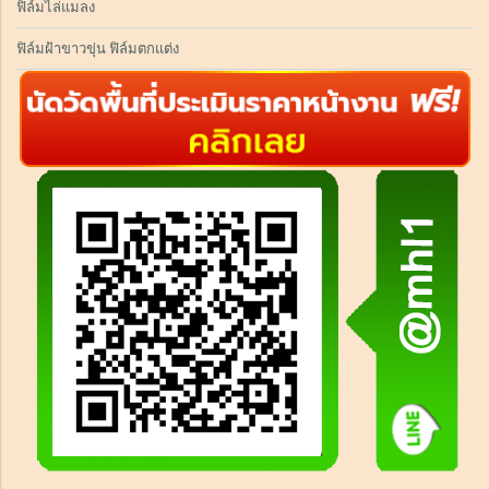
ฟิล์มไล่แมลง
ฟิล์มฝ้าขาวขุ่น ฟิล์มตกแต่ง