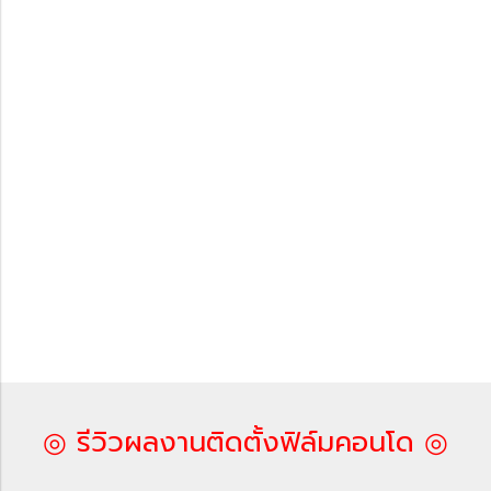
◎ รีวิวผลงานติดตั้งฟิล์มคอนโด ◎