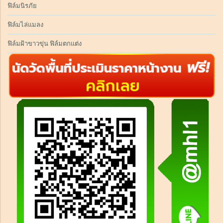
ฟิล์มนิรภัย
ฟิล์มไล่แมลง
ฟิล์มฝ้าขาวขุ่น ฟิล์มตกแต่ง