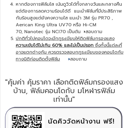
หากต้องการฟิล์มใส เน้นดูวิวได้ทั้งกลางวันและกลางคืน
แต่ต้องการลดความร้อนได้ดี แนะนำฟิล์มที่มีประสิธิภาพ
กันร้อนสูงแต่ยังคงความใส แนะนำ 3M รุ่น
PR70
,
Aerican King Ultra UV70
หรือ
Hi-CM
70
,
Nanotec รุ่น NCI70
เป็นต้น
สอบถาม
ปกติทั่วไปคอนโดจะมีกฎระเบียบให้ติดฟิล์มกรองแสง
ความเข้มได้ไม่เกิน 60% และไม่เป็นปรอท
ซึ่งทั้งนี้แต่ละที่
อาจแตกต่างกัน ควรตรวจสอบกฎระเบียบของคอนโดกับ
ทางนิติก่อนติดตั้งฟิล์ม
สอบถาม
"คุ้มค่า คุ้มราคา เลือกติดฟิล์มกรองแสง
บ้าน, ฟิล์มคอนโดกับ มโหฬารฟิล์ม
เท่านั้น"