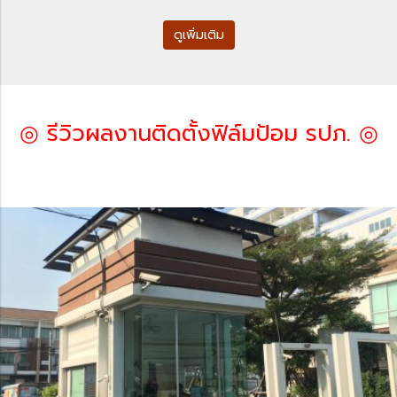
ดูเพิ่มเติม
◎ รีวิวผลงานติดตั้งฟิล์มป้อม รปภ. ◎