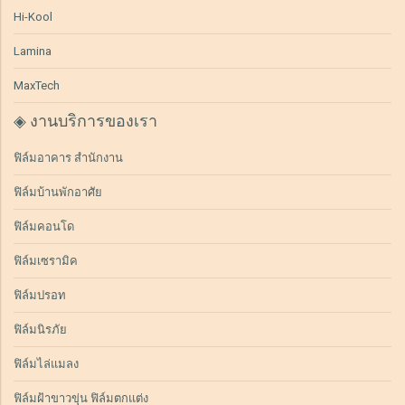
Hi-Kool
Lamina
MaxTech
◈ งานบริการของเรา
ฟิล์มอาคาร สำนักงาน
ฟิล์มบ้านพักอาศัย
ฟิล์มคอนโด
ฟิล์มเซรามิค
ฟิล์มปรอท
ฟิล์มนิรภัย
ฟิล์มไล่แมลง
ฟิล์มฝ้าขาวขุ่น ฟิล์มตกแต่ง