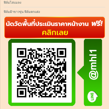
ฟิล์มไล่แมลง
ฟิล์มฝ้าขาวขุ่น ฟิล์มตกแต่ง