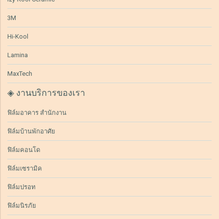
3M
Hi-Kool
Lamina
MaxTech
◈ งานบริการของเรา
ฟิล์มอาคาร สำนักงาน
ฟิล์มบ้านพักอาศัย
ฟิล์มคอนโด
ฟิล์มเซรามิค
ฟิล์มปรอท
ฟิล์มนิรภัย