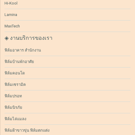
Hi-Kool
Lamina
MaxTech
◈ งานบริการของเรา
ฟิล์มอาคาร สำนักงาน
ฟิล์มบ้านพักอาศัย
ฟิล์มคอนโด
ฟิล์มเซรามิค
ฟิล์มปรอท
ฟิล์มนิรภัย
ฟิล์มไล่แมลง
ฟิล์มฝ้าขาวขุ่น ฟิล์มตกแต่ง