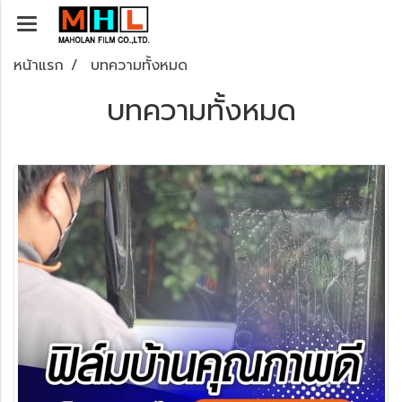
หน้าแรก
บทความทั้งหมด
บทความทั้งหมด