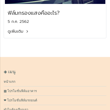
ฟิล์มกรองแสงคืออะไร?
5 ก.ค. 2562
ดูเพิ่มเติม
◈ เมนู
หน้าแรก
▩ โปรโมชั่นฟิล์มอาคาร
❤ โปรโมชั่นฟิล์มรถยนต์
ทำไมต้องเลือกเรา