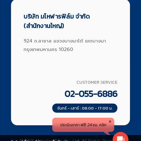
บริษัท มโหฬารฟิล์ม จำกัด
(สำนักงานใหญ่)
924 ถ.ลาซาล แขวงบางนาใต้ เขตบางนา
กรุงเทพมหานคร 10260
CUSTOMER SERVICE
02-055-6886
จันทร์ - เสาร์ : 08:00 - 17:00 น.
ประเมินราคา ฟรี! 24 ชม. คลิก
© 2019 Maholan Film Co., Ltd. All Rights Reserved.