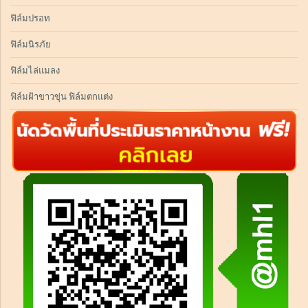
ฟิล์มปรอท
ฟิล์มนิรภัย
ฟิล์มไล่แมลง
ฟิล์มฝ้าขาวขุ่น ฟิล์มตกแต่ง