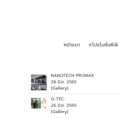
หน้าเเรก
✮โปรโมชั่นฟิล
NANOTECH PROMAX
26 มิ.ย. 2565
(Gallery)
G-TEC
26 มิ.ย. 2565
(Gallery)