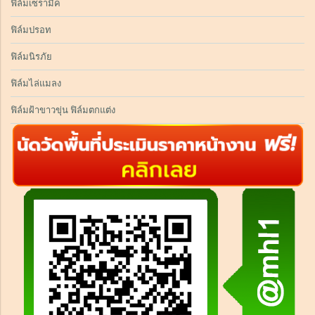
ฟิล์มเซรามิค
ฟิล์มปรอท
ฟิล์มนิรภัย
ฟิล์มไล่แมลง
ฟิล์มฝ้าขาวขุ่น ฟิล์มตกแต่ง