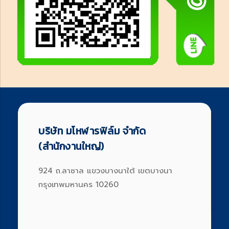
บริษัท มโหฬารฟิล์ม จำกัด
(สำนักงานใหญ่)
924 ถ.ลาซาล แขวงบางนาใต้ เขตบางนา
กรุงเทพมหานคร 10260