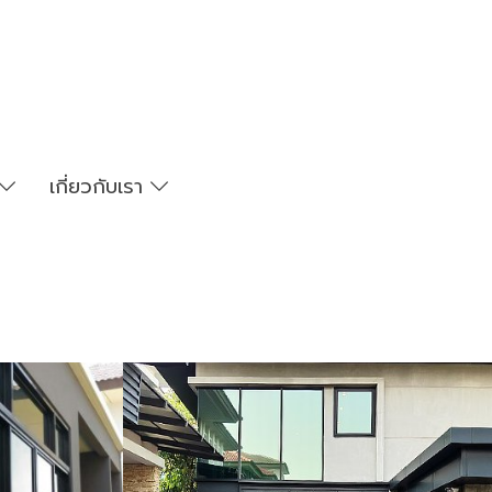
เกี่ยวกับเรา
Izy-Kool ปรอทเขียว60 (TGN60G)
ิล์มหลังคาสกา