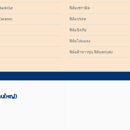
lackOut
ฟิล์มเซรามิค
 Ceramic
ฟิล์มปรอท
ฟิล์มนิรภัย
ฟิล์มไล่แมลง
ฟิล์มฝ้าขาวขุ่น ฟิล์มตกแต่ง
านใหญ่)