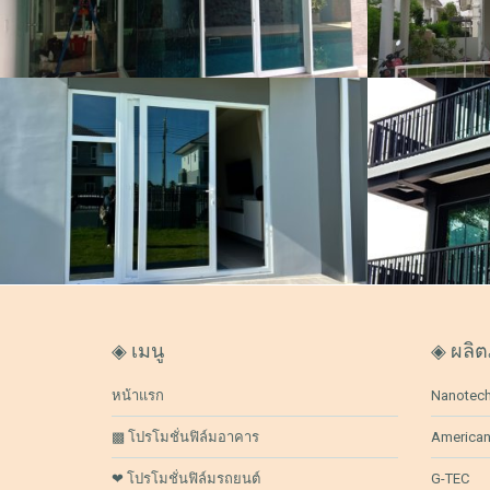
เซรามิค,ฟิล์มกรองแสง ฟิล์มดำ
,
5858 ผู้ชม
Izy-Kool ปรอทฟ้า60 (TBL60)
Izy-Ko
Izy-Kool,ฟิล์มบ้านพักอาศัย,ฟิล์มปรอท
,
Izy-Kool,ฟิ
16748 ผู้ชม
ฟิ
◈ เมนู
◈ ผลิต
หน้าแรก
Nanotec
▩ โปรโมชั่นฟิล์มอาคาร
American
❤ โปรโมชั่นฟิล์มรถยนต์
G-TEC