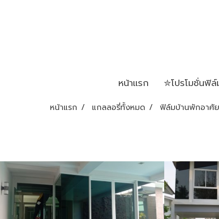
หน้าเเรก
✮โปรโมชั่นฟิล
หน้าแรก
แกลลอรี่ทั้งหมด
ฟิล์มบ้านพักอาศั
Nanotech NCI05
Izy-Kool
NANOTECH,ฟิล์มบ้านพักอาศัย,ฟิล์ม
Izy-Kool,ฟ