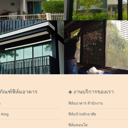
5991 ผู้ชม
ยไลท์,ฟิล์มปรอท
,
641
ol ดำ 80% (SBK80)
ล์มบ้านพักอาศัย,ฟิล์มกรองแสง
ล์มดำ
,
6425 ผู้ชม
ภัณฑ์ฟิล์มอาคาร
◈ งานบริการของเรา
h
ฟิล์มอาคาร สำนักงาน
 King
ฟิล์มบ้านพักอาศัย
ฟิล์มคอนโด